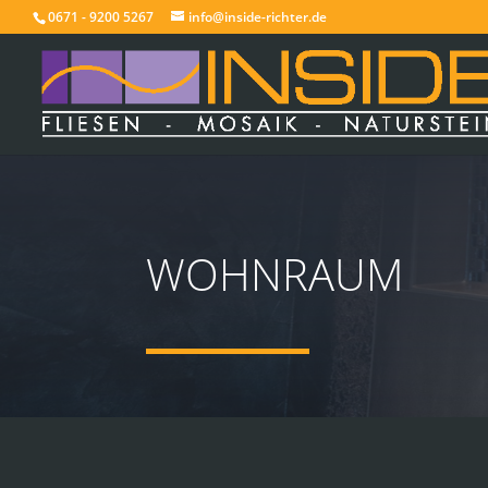
0671 - 9200 5267
info@inside-richter.de
WOHNRAUM